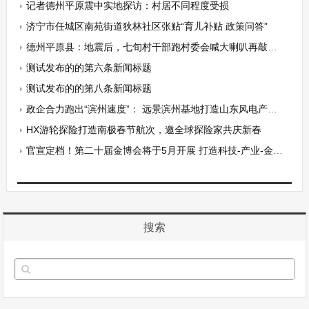
记者德州平原震中实地探访：村居不同程度受损
济宁市任城区南苑街道狄林社区张贴“育儿补贴 政策问答”
德州平原县：地震后，七旬村干部跑村委会喊大喇叭再敲门叫醒村民
测试发布的的第六条新闻标题
测试发布的的第八条新闻标题
政企合力跑出“滨州速度”： 远景滨州基地打造山东风电产业新样板
HX游轮探险打造南极春节航次，邀全球探险家共庆新春
官宣定档！第二十届金博会将于5月开展 打造科技-产业-金融一站式投融资平台！
搜索