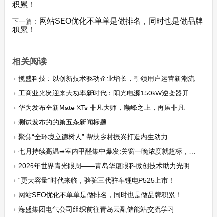
积累！
网站SEO优化不单单是做排名，同时也是做品牌
下一篇：
积累！
相关阅读
揽盛科技：以创新技术驱动企业增长，引领用户运营新潮流
工商业光伏迎来大功率新时代：阳光电源150kW逆变器开售！
华为发布全新Mate XTs 非凡大师，巅峰之上，再展非凡
测试发布的的第五条新闻标题
聚焦“全环境立德树人” 帮扶乡村振兴打造内生动力
七月持续高温➡室内甲醛集中爆发:关窗一晚浓度就超标，新房入住前这几件事一定要做
2026年世界青光眼周——青岛华厦眼科微创技术助力光明守护，为青光眼患者带来新希望
“更大容量”时代来临，骆驼三代驻车锂电P525上市！
网站SEO优化不单单是做排名，同时也是做品牌积累！
海盛集团电气公司组织前往青岛云融储能站交流学习