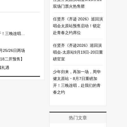
双场门票火热售罄
任贤齐《齐迹 2026》巡回演
唱会太原站预售启动！锁定
赴青春之约席位
赴我们的青春之约
任贤齐《齐迹2026》巡回演
5/26日两场
唱会-太原站9月19日-20日重
15:18二开预售】
磅官宣
属礼遇
少年归来，再加一场，周华
健太原站・8月7日重磅加
开！三晚连唱，赴我们的青
春之约
热门文章