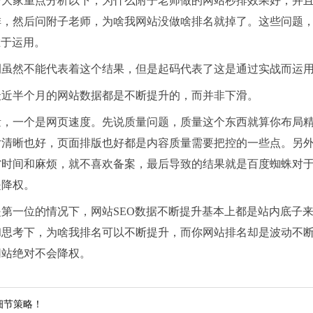
给大家重点分析以下，为什么附子老师做的网站秒排效果好，并
排，然后问附子老师，为啥我网站没做啥排名就掉了。这些问题
在于运用。
虽然不能代表着这个结果，但是起码代表了这是通过实战而运用
最近半个月的网站数据都是不断提升的，而并非下滑。
量，一个是网页速度。先说质量问题，质量这个东西就算你布局
片清晰也好，页面排版也好都是内容质量需要把控的一些点。另
省时间和麻烦，就不喜欢备案，最后导致的结果就是百度蜘蛛对
是降权。
第一位的情况下，网站SEO数据不断提升基本上都是站内底子
思考下，为啥我排名可以不断提升，而你网站排名却是波动不断
网站绝对不会降权。
细节策略！