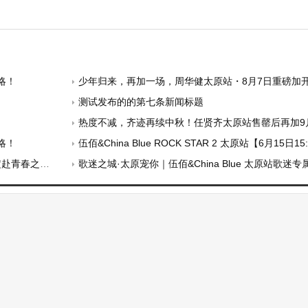
略！
少年归来，再加一场，周华健太原站・8月7日重磅加开！三晚连唱，
测试发布的的第七条新闻标题
热度不减，齐迹再续中秋！任贤齐太原站售罄后再加9月2
略！
伍佰&China Blue ROCK STAR 2 太原站【6月15日
春之约席位
歌迷之城·太原宠你｜伍佰&China Blue 太原站歌迷专