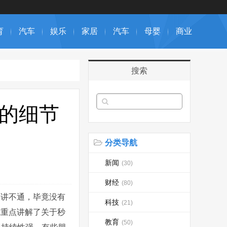
育
汽车
娱乐
家居
汽车
母婴
商业
搜索
名的细节
分类导航
新闻
(30)
财经
(80)
是讲不通，毕竟没有
科技
(21)
就重点讲解了关于秒
教育
(50)