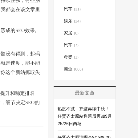
且持续性强，有些朋
汽车
，我都会在该文章里
(31)
娱乐
(24)
形成的SEO效果。
家居
(6)
汽车
(7)
精髓没有得到，起码
母婴
(1)
外就是速度，能不能
商业
(666)
于你这个新站抓取失
最新文章
来提升和稳定排名
，细节决定SEO的
热度不减，齐迹再续中秋！
任贤齐太原站售罄后再加9月
25/26日两场
任贤齐太原演唱会9/19/9.20