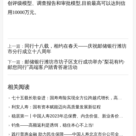
创评级模型、调查报告和审批模型,目前最高可以达到信
用10000万元。
同行十八载，相约在春天——庆祝邮储银行潍坊
上一篇：
市分行成立十八周年
邮储银行潍坊市坊子区支行成功举办"梨花有约·
下一篇：
邮您同行"高端客户踏青答谢活动
相关阅读
七十五载长歌奋进：国寿寿险实现全方位跨越式增长，高质量发展未来可期
利安人寿：国有资本赋能迈向高质量发展新征程
稳居第一丨中国人寿2023年总保费、内含价值、新业务价值持续引领行业
钓鱼——高额返利是诱饵，稳住本心不上当!
践行普惠金融 助力民生保障——中国人寿北京市分公司全力做好普惠金融大文章