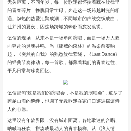
无关距离，不问年岁，每一位歌迷都怀揣着藏在旋律里
的青春碎片，挣脱日常忙碌，奔赴这一场跨越时光的相
遇。炽热的热爱汇聚成潮，不同城市的声线交织成曲，
让并州的夏夜，因这场跨城的奔赴而愈发滚烫。
伍佰的现场，从来不是一场单向演唱，而是一场万人双
向奔赴的灵魂共鸣。当《挪威的森林》的温柔前奏响
起，《突然的自我》的熟悉旋律萦绕，《Last Dance》
的经典节奏律动，每一首歌，都藏着我们的青春过往、
平凡日常与珍贵回忆。
伍佰那句“这是我们的演唱会，不是我的演唱会”，道尽了
跨越山海的羁绊，也圆了无数歌迷在家门口邂逅摇滚诗
人的心愿。
这里没有年龄界限，没有城市距离，各地歌迷的合唱、
呐喊与狂欢，拼凑成最动人的青春模样。从《浪人情