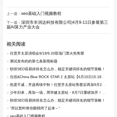
seo基础入门视频教程
上一篇：
深圳市丰润达科技有限公司|4月9-11日参展第三
下一篇：
届AI算力产业大会
相关阅读
任贤齐太原演唱会9/19/9.20双场门票火热售罄
测试发布的的第七条新闻标题
秒排SEO容易掉排名怎么办，稳定关键词排名的细节策略！
伍佰&China Blue ROCK STAR 2 太原站【6月15日15:18二开预售】
热度不减，齐迹再续中秋！任贤齐太原站售罄后再加9月25/26日两场
少年归来，再加一场，周华健太原站・8月7日重磅加开！三晚连唱，赴我们的青春之约
秒排SEO容易掉排名怎么办，稳定关键词排名的细节策略！
“所以暂时将你眼睛闭了起来～”
seo基础入门视频教程