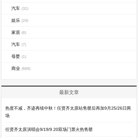
汽车
(31)
娱乐
(24)
家居
(6)
汽车
(7)
母婴
(1)
商业
(669)
最新文章
热度不减，齐迹再续中秋！任贤齐太原站售罄后再加9月25/26日两
场
任贤齐太原演唱会9/19/9.20双场门票火热售罄