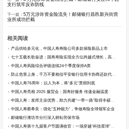
支行筑牢反诈防线
5万元涉诈资金险流失！邮储银行昌邑新兴街营
下一篇：
业所成功拦截
相关阅读
产品供给多元化，中国人寿寿险公司多款保险新品上市
七十五载长歌奋进：国寿寿险实现全方位跨越式增长，高质量发展未来可期
中国人寿风险综合评级连续24个季度保持A类
防止危害上身，千万不要相信平安银行信用卡协商还款代理的宣传
中国人寿76周年：以人为本，将“多元”贯彻到底
中国人寿亮相 2025 服贸会：国寿好服务 传递金融温度
中国人寿：发挥主业优势，助力共建“一带一路”取得丰硕成果
中国人寿蔡希良：强化“五种能力”，争做寿险全球领军企业
邮储银行潍坊市分行深入耕耘劳保市场
中国人寿第十九届客户节圆满收官：一场穿越“科技星球”与“烟火人间”的守护之旅