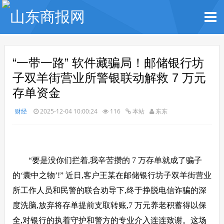
“一带一路” 软件藏骗局！邮储银行坊
子双羊街营业所警银联动解救 7 万元
存单资金
财经
2025-12-04 10:00:24
116
本站
东东
“要是没你们拦着,我辛苦攒的 7 万存单就成了骗子
的‘囊中之物’!” 近日,客户王某在邮储银行坊子双羊街营业
所工作人员和民警的联合劝导下,终于挣脱电信诈骗的深
度洗脑,放弃将存单提前支取转账,7 万元养老积蓄得以保
全,对银行的执着守护和警方的专业介入连连致谢。这场