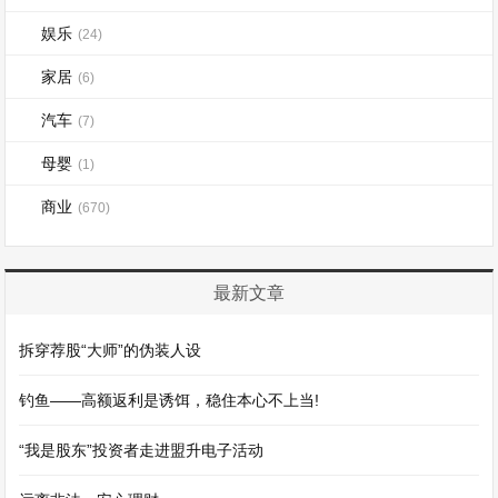
娱乐
(24)
家居
(6)
汽车
(7)
母婴
(1)
商业
(670)
最新文章
拆穿荐股“大师”的伪装人设
钓鱼——高额返利是诱饵，稳住本心不上当!
“我是股东”投资者走进盟升电子活动