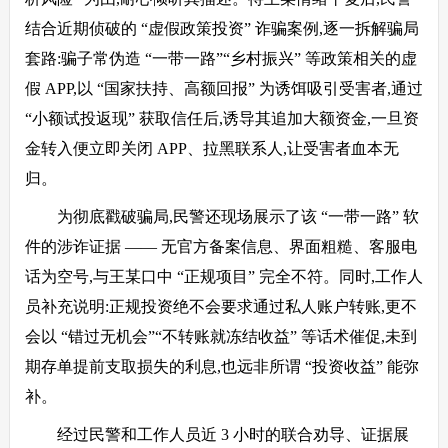
结合近期侦破的 “虚假政策投资” 诈骗案例,逐一拆解骗局
套路:骗子常伪造 “一带一路”“乡村振兴” 等政策相关的虚
假 APP,以 “国家扶持、高额回报” 为诱饵吸引受害者,通过
“小额试投返现” 获取信任后,诱导其追加大额资金,一旦资
金转入便立即关闭 APP、拉黑联系人,让受害者血本无
归。
为彻底戳破骗局,民警还现场展示了该 “一带一路” 软
件的涉诈证据 —— 无官方备案信息、界面粗糙、客服电
话为空号,与王某口中 “正规项目” 完全不符。同时,工作人
员补充说明:正规投资绝不会要求通过私人账户转账,更不
会以 “错过无机会”“不转账就冻结收益” 等话术催促,未到
期存单提前支取损失的利息,也远非所谓 “投资收益” 能弥
补。
经过民警和工作人员近 3 小时的联合劝导、证据展