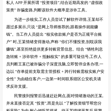
私人 APP 开展所谓 “投资项目”,结合近期高发的 “虚假政
策类” 诈骗套路,判断该软件大概率是涉诈工具。
为进一步核实,工作人员尝试了解软件详情,王某却不
愿过多展示,只说 “是网上导师推荐的,跟着操作就能赚
钱”。当工作人员提出 “核实收款账户是否为正规平台账
户” 时,王某情绪变得激动,声称 “你们不懂投资,别耽误我
赚钱”,甚至拒绝提供更多转账背景信息。结合 “牺牲利息
急转账 + 涉诈软件 + 抵触核实” 的多重可疑信号,工作人
员判断王某已被诈骗分子深度洗脑,立即暂停业务办理,一
边以 “存单提前支取需主管授权 + 跨行转账需核实账户安
全性” 为由稳住客户,一边第一时间联系辖区公安机关请
求反诈支援。
民警接到报警后迅速赶赴网点,面对情绪激动的王某,
并未直接否定其 “投资”,而是先以 “了解投资细节帮您分
析风险” 为由,耐心倾听其描述。待王某情绪平复后,民警