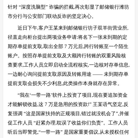
针对 “深度洗脑型” 诈骗的拦截,再次彰显了邮储银行潍坊
市分行与公安部门联动反诈的坚定决心。
近日下午,客户王某来到邮储银行坊子双羊街营业所,
径直走向柜台提出两项业务申请:将名下一张未到期的定
期存单提前支取,取出全部 7 万元后,跨行转账至一个陌生
账户。按照存单提前支取及大额跨行转账的双重风险核
查要求,工作人员立即启动全流程核实,一边核对存单信息,
一边耐心询问提前支取原因及转账用途 —— 未到期存单
提前支取会损失不少利息,此类操作本身就存在异常。
“我在‘一带一路’软件上投资了项目,现在要追加资金
才能解锁收益,这 7 万是急用的投资款!” 王某语气坚定,反
复强调 “这是国家扶持的正规项目,错过就没机会了”,并催
促工作人员 “赶紧办理,耽误了收益你们负责”。工作人员
听后当即警觉,“一带一路” 是国家重要倡议,从未授权任何