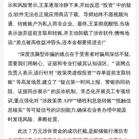
示和风险警示,王某逐渐冷静下来,开始反思 “投资” 中的疑
点:软件无法在正规应用商店下载、导师始终不愿视频沟
通、转账账户为私人而非企业。最终,王某彻底醒悟,当场
表示放弃提前支取和转账,并主动卸载了涉诈软件,懊悔地
说:“差点被高收益冲昏头,连本金都要搭进去!”
“深度洗脑型诈骗的难点在于受害者对骗局深信不疑,
需要我们用耐心、证据和专业打破其认知误区。” 该网点
负责人表示,该行针对 “政策类虚假投资”“存单提前支取转
账” 等高发场景,建立了 “疑点第一时间上报、警银协同劝
阻、证据同步展示” 的反诈机制。常态化开展员工专项培
训,重点强化对 “涉政策类 APP”“牺牲利息急转账”“抵触信
息核实” 等可疑信号的识别能力,确保在业务办理中能及
时发现风险、果断处置。
此次 7 万元涉诈资金的成功拦截,是邮储银行潍坊市