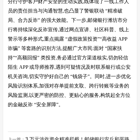
分行守护客户财产安全的生动实践,既体现了一线工作人
员的责任担当与沟通智慧,也凸显了警银联动 “精准破
局、合力反诈” 的强大效能。下一步,邮储银行潍坊市分
行将持续深化反诈宣传,通过网点宣讲、社区科普、线上
警示等多种形式,重点揭露 “虚假政策投资”“高收益 APP
诈骗” 等套路的识别方法,提醒广大市民:面对 “国家扶
持”“高额回报” 类投资,务必通过官方渠道核实,切勿轻信
陌生 APP 或导师推荐,遇到可疑情况及时联系银行或公安
机关咨询,切实守护好自己的 “钱袋子”。同时,进一步优化
风险识别体系,加强对存单提前支取、跨行转账等业务的
风险监测,以更严密的防控、更贴心的服务,构筑起全方位
的金融反诈 “安全屏障”。
3 万元涉诈资金精准拦截！邮储银行安丘和平路
上一篇：