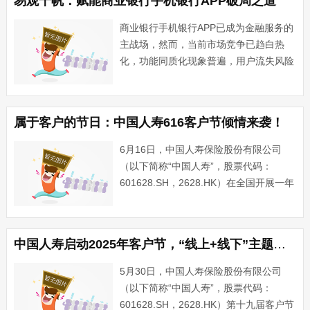
易观千帆：赋能商业银行手机银行APP破局之道
中国人寿以“智···...
商业银行手机银行APP已成为金融服务的
主战场，然而，当前市场竞争已趋白热
化，功能同质化现象普遍，用户流失风险
加剧。面对这一发展瓶颈，易观千帆解决
方案为商业银行手机银行APP提供了突破
困境、实现差异化竞争的关键路径。深度
属于客户的节日：中国人寿616客户节倾情来袭！
洞察，精准锚定用户需求···...
6月16日，中国人寿保险股份有限公司
（以下简称“中国人寿”，股票代码：
601628.SH，2628.HK）在全国开展一年
一度的客户节活动，与亿万客户暖心相
聚，掀起新一波惊喜活动浪潮。本次客户
节以“智汇国寿 一生守护”为主题，通过一
中国人寿启动2025年客户节，“线上+线下”主题活动异彩纷呈
系列线上、···...
5月30日，中国人寿保险股份有限公司
（以下简称“中国人寿”，股票代码：
601628.SH，2628.HK）第十九届客户节