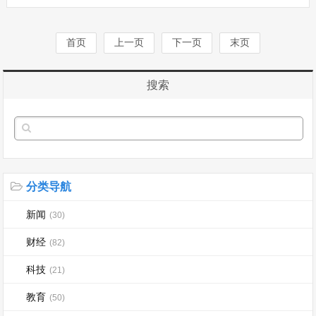
寿临时负责人,代行总裁职权。傅杰任期
届满,不再担任利安人寿总裁职务。记者
注意到,当前,利安人···...
首页
上一页
下一页
末页
搜索
分类导航
新闻
(30)
财经
(82)
科技
(21)
教育
(50)