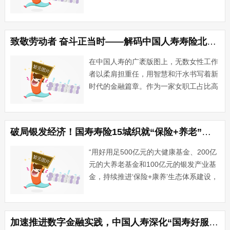
在全国同步启动。今年客户节，中国人寿
以“智汇未来 一生守护”为主题，用丰富多
彩、温暖贴心的专属服务及活动，感恩客
致敬劳动者 奋斗正当时——解码中国人寿寿险北京市分公司的 “金花”力量
户19年···...
在中国人寿的广袤版图上，无数女性工作
者以柔肩担重任，用智慧和汗水书写着新
时代的金融篇章。作为一家女职工占比高
达65%的企业，中国人寿寿险北京市分公
司始终高度重视女职工关怀工作，建设母
婴关爱室，组织丰富多彩的关爱活动，为
破局银发经济！国寿寿险15城织就“保险+养老”生态网
女职工搭建成长平台，让···...
“用好用足500亿元的大健康基金、200亿
元的大养老基金和100亿元的银发产业基
金，持续推进‘保险+康养’生态体系建设，
加强大健康、大养老服务供给企业合作投
资，成为银发经济的重要参与者、供应
者。” 中国人寿保险股份有限公司（以下
加速推进数字金融实践，中国人寿深化“国寿好服务”子品牌建设
简称“中国人···...