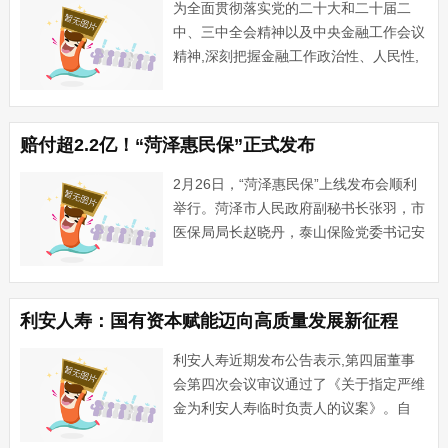
为全面贯彻落实党的二十大和二十届二
中、三中全会精神以及中央金融工作会议
精神,深刻把握金融工作政治性、人民性,
积极践行以人民为中心的价值取向,帮助
社会公众增强维护自身合法权益的意识和
能力,利安人寿山东分公司于2025年3月1
赔付超2.2亿！“菏泽惠民保”正式发布
日至15日持续开展···...
2月26日，“菏泽惠民保”上线发布会顺利
举行。菏泽市人民政府副秘书长张羽，市
医保局局长赵晓丹，泰山保险党委书记安
中涛，菏泽金融监管分局二级调研员孔凡
申，市民政局、市财政局等部门分管负责
同志出席了本次发布会。 （图：菏泽
利安人寿：国有资本赋能迈向高质量发展新征程
···...
利安人寿近期发布公告表示,第四届董事
会第四次会议审议通过了《关于指定严维
金为利安人寿临时负责人的议案》。自
2024年12月2日起,指定严维金为利安人