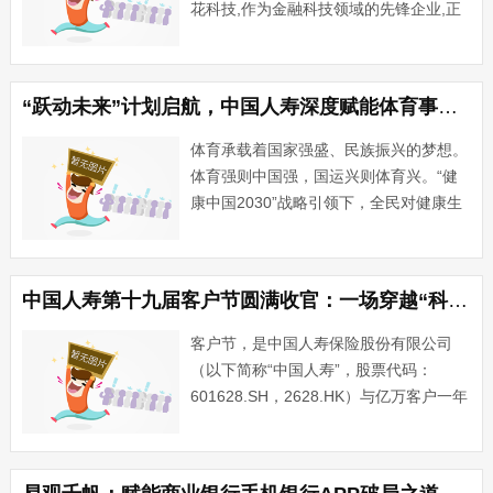
花科技,作为金融科技领域的先锋企业,正
以科技创新为核心驱动力,赋能金融行业,
开启智慧金融的新篇章。小花科技深刻理
解到,金融科技不仅仅是技术的革新,更是
“跃动未来”计划启航，中国人寿深度赋能体育事业发展
金融服务模式的重塑···...
体育承载着国家强盛、民族振兴的梦想。
体育强则中国强，国运兴则体育兴。“健
康中国2030”战略引领下，全民对健康生
活的追求日益高涨，体育事业迎来蓬勃发
展的黄金时代。作为国内寿险行业头雁，
中国人寿保险股份有限公司（以下简
中国人寿第十九届客户节圆满收官：一场穿越“科技星球”与“烟火人间”的守护之旅
称“中国人寿”，股票代码···...
客户节，是中国人寿保险股份有限公司
（以下简称“中国人寿”，股票代码：
601628.SH，2628.HK）与亿万客户一年
一度的“约定”。每逢客户节，贴心的服
务、暖心的回馈、有趣的体验，总能给客
户带来满满收获和乐趣。今年6月以来，