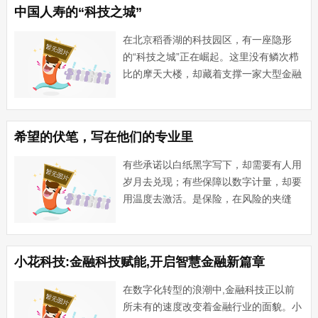
极布局应对市场变化，大力推动变革转型
中国人寿的“科技之城”
···...
在北京稻香湖的科技园区，有一座隐形
的“科技之城”正在崛起。这里没有鳞次栉
比的摩天大楼，却藏着支撑一家大型金融
保险机构全国数亿客户保险需求的“数字
心脏”；这里听不到车水马龙的喧嚣，却
时刻上演着数据奔流、智能决策的科技交
希望的伏笔，写在他们的专业里
响曲……以“六个必须坚持···...
有些承诺以白纸黑字写下，却需要有人用
岁月去兑现；有些保障以数字计量，却要
用温度去激活。是保险，在风险的夹缝
中，悄然编织着一张看不见的网，它接住
过病榻前颤抖的双手，托起过绝望中坠落
的希望，也在命运突袭时，成为无数家庭
小花科技:金融科技赋能,开启智慧金融新篇章
最后的缓冲带。然而在中国保···...
在数字化转型的浪潮中,金融科技正以前
所未有的速度改变着金融行业的面貌。小