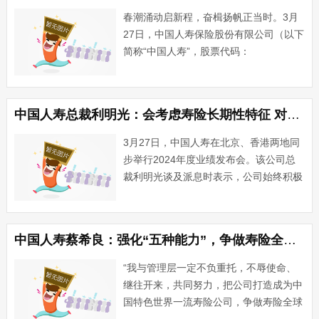
春潮涌动启新程，奋楫扬帆正当时。3月
27日，中国人寿保险股份有限公司（以下
简称“中国人寿”，股票代码：
601628.SH，2628.HK）在京举办了
2024年度业绩发布会。践行保险为民的
初心使命，聚焦主责主业，着力做好“五
中国人寿总裁利明光：会考虑寿险长期性特征 对派息水平做一定平滑处理
篇大文章”，深入推···...
3月27日，中国人寿在北京、香港两地同
步举行2024年度业绩发布会。该公司总
裁利明光谈及派息时表示，公司始终积极
与全体股东分享发展成果，2024年公司
首次派发了中期红利，全年每股拟派发
0.6元，派息总额达到183.7亿元，较
中国人寿蔡希良：强化“五种能力”，争做寿险全球领军企业
2023年大幅增···...
“我与管理层一定不负重托，不辱使命、
继往开来，共同努力，把公司打造成为中
国特色世界一流寿险公司，争做寿险全球