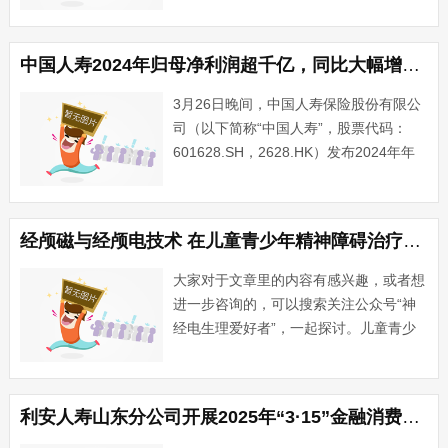
领军企业。”中国人寿董事长蔡希良在该
公司3月27日举行的2024年度业绩发布会
上指出。为了实现上述目标，蔡希良表
中国人寿2024年归母净利润超千亿，同比大幅增长108.9%
示，其与管理层共同确···...
3月26日晚间，中国人寿保险股份有限公
司（以下简称“中国人寿”，股票代码：
601628.SH，2628.HK）发布2024年年
度报告。2024年，外部环境复杂严峻，
一系列深刻影响行业发展的政策密集落
地，多目标统筹难度前所未有。面对机遇
经颅磁与经颅电技术 在儿童青少年精神障碍治疗中的应用与优势
和挑战···...
大家对于文章里的内容有感兴趣，或者想
进一步咨询的，可以搜索关注公众号“神
经电生理爱好者”，一起探讨。儿童青少
年精神障碍是一个日益受到关注的公共卫
生问题，包括抑郁症、焦虑症、注意力缺
陷多动障碍（ADHD）等，严重影响着孩
利安人寿山东分公司开展2025年“3·15”金融消费者权益保护教育宣传活动
子们的学业、社交和身心···...