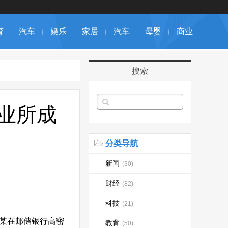
育
汽车
娱乐
家居
汽车
母婴
商业
搜索
业所成
分类导航
新闻
(30)
财经
(82)
科技
(21)
户张某在邮储银行高密
教育
(50)