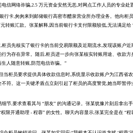
电信网络诈骗,2.5 万元资金安然无恙,对网点工作人员的专业处
证及银行卡,匆匆来到邮储银行高密市醴泉营业所办理业务。他向柜
5 万元转账汇款。张某解释,因当前银行卡支付限额较低,无法满足给 
,柜员先核实了银行卡的当前交易限额及近期流水,发现该账户近
的行为存在异常。随后,柜员进一步向张某核实转账用途、收款方
陌生人随意转账,防范电信诈骗。”
”,但当柜员要求提供具体收款信息时,系统显示收款账户为江西省农
息完全不符。这一关键矛盾点立刻引起了柜员的高度警觉,她当即暂停
细节,要求查看其与 “朋友” 的沟通记录。张某犹豫片刻后拿出手
权限开通助理 - 程蓉” 的女性。聊天内容显示,张某完全是在 “程
” 综合柜员敏锐追问。张某如实回应:“我根本不认识肖龙斌,‘程蓉’