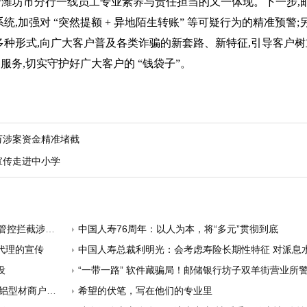
储银行潍坊市分行一线员工专业素养与责任担当的又一体现。下一步
,加强对 “突然提额 + 异地陌生转账” 等可疑行为的精准预警
种形式,向广大客户普及各类诈骗的新套路、新特征,引导客户树立
服务,切实守护好广大客户的 “钱袋子”。
 万涉案资金精准堵截
宣传走进中小学
拦截涉诈风险
中国人寿76周年：以人为本，将“多元”贯彻到底
代理的宣传
中国人寿总裁利明光：会考虑寿险长期性特征 对派息水平
设
“一带一路” 软件藏骗局！邮储银行坊子双羊街营业所警银联动解救 
材商户渡难关
希望的伏笔，写在他们的专业里