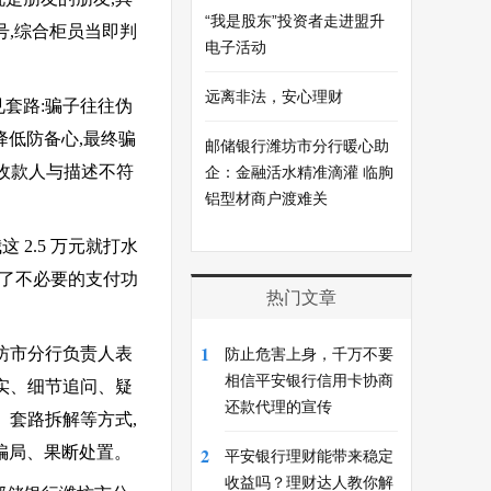
“我是股东”投资者走进盟升
信号,综合柜员当即判
电子活动
远离非法，安心理财
见套路:骗子往往伪
任降低防备心,最终骗
邮储银行潍坊市分行暖心助
收款人与描述不符
企：金融活水精准滴灌 临朐
铝型材商户渡难关
 2.5 万元就打水
闭了不必要的支付功
热门文章
1
潍坊市分行负责人表
防止危害上身，千万不要
相信平安银行信用卡协商
核实、细节追问、疑
还款代理的宣传
、套路拆解等方式,
破骗局、果断处置。
2
平安银行理财能带来稳定
收益吗？理财达人教你解