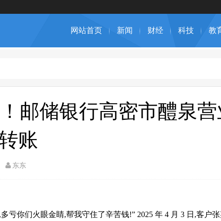
网站首页
新闻
财经
科技
教
！邮储银行高密市醴泉营
诈转账
东东
你们火眼金睛,帮我守住了辛苦钱!” 2025 年 4 月 3 日,客