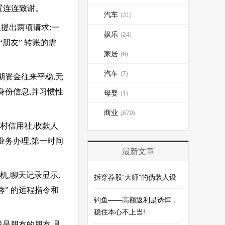
置连连致谢。
汽车
(31)
员提出两项请求:一
娱乐
(24)
“朋友” 转账的需
家居
(6)
汽车
(7)
期资金往来平稳,无
身份信息,并习惯性
母婴
(1)
商业
(670)
村信用社,收款人
业务办理,第一时间
最新文章
机,聊天记录显示,
拆穿荐股“大师”的伪装人设
蓉” 的远程指令和
钓鱼——高额返利是诱饵，
稳住本心不上当!
说是朋友的朋友,具