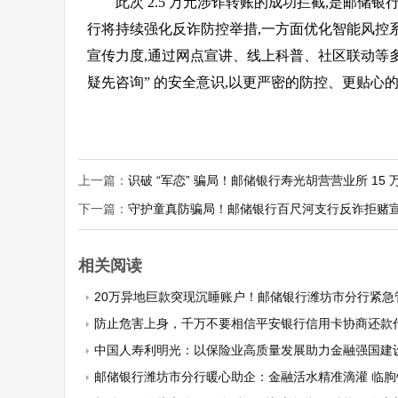
此次 2.5 万元涉诈转账的成功拦截,是邮
行将持续强化反诈防控举措,一方面优化智能风控系统
宣传力度,通过网点宣讲、线上科普、社区联动等多
疑先咨询” 的安全意识,以更严密的防控、更贴心的
上一篇：
识破 “军恋” 骗局！邮储银行寿光胡营营业所 15
下一篇：
守护童真防骗局！邮储银行百尺河支行反诈拒赌
相关阅读
20万异地巨款突现沉睡账户！邮储银行潍坊市分行紧急管控
防止危害上身，千万不要相信平安银行信用卡协商还款
中国人寿利明光：以保险业高质量发展助力金融强国建
邮储银行潍坊市分行暖心助企：金融活水精准滴灌 临朐铝型