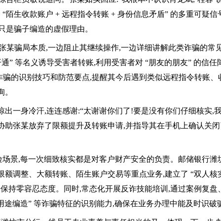
“陌生收款账户 + 远程指令转账 + 身份信息矛盾” 的多重可疑
 只是骗子编造的虚假理由。
告知张某骗局本质,一边阻止其继续操作,一边详细讲解此类诈骗的常
权限开通” 等名义诱导受害者转账,利用受害者对 “朋友的朋友” 的信
诈骗的识别技巧和防范要点,提醒其今后遇到类似远程指令转账、
询。
出一身冷汗,连连感谢:“太谢谢你们了!要是没有你们仔细核实,我这
人员协助张某放弃了限额提升及转账申请,并指导其在手机上确认关
频风险场景,每一次细致核实都是对客户财产安全的负责。邮储银行
限额调整、大额转账、陌生账户交易等重点业务,建立了 “双人
号保持零容忍态度。同时,常态化开展反诈技能培训,通过案例复盘
假用途编造” 等诈骗特征的识别能力,确保在业务办理中能及时识