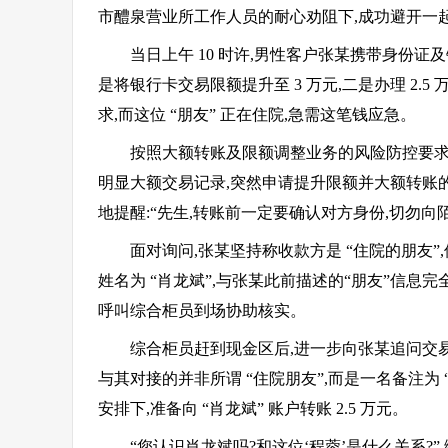
市醴泉营业所工作人员的耐心劝阻下,成功避开一起
当日上午 10 时许,男性客户张某携带身份
是将银行卡交易限额提升至 3 万元,二是办理 2.
求,而这位 “朋友” 正在住院,急需这笔钱应急。
按照大额转账及限额调整业务的风险防控要求
明显大额交易记录,突然申请提升限额并大额转账
地提醒:“先生,转账前一定要确认对方身份,切勿向
面对询问,张某坚持称收款方是 “住院的朋友
姓名为 “肖龙斌”,与张某此前描述的“朋友”信
呼叫综合柜员到场协助核实。
综合柜员赶到现金区后,进一步向张某追问交易
与其对接的并非所谓 “住院朋友”,而是一名备注为 “
安排下,准备向 “肖龙斌” 账户转账 2.5 万元。
“您认识肖龙斌吗?和这位‘程蓉’是什么关系?