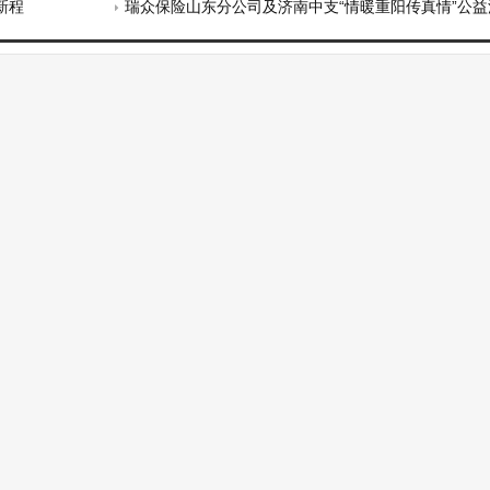
新程
瑞众保险山东分公司及济南中支“情暖重阳传真情”公益