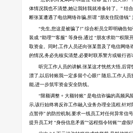
体情况我也不清楚,她让我转我就准备转了。” 结合 
断张某遭遇了电信网络诈骗,所谓 “朋友住院借钱”
“先生,您这是被骗了!” 综合柜员立即明确
装成 “助理”“客服” 等身份,通过 “朋友求助”“
取资金。同时,工作人员还向张某普及了电信网络
的情况,务必先核实清楚,必要时联系警方或银行咨
听完工作人员的讲解,张某这才恍然大悟,后背惊
漂了,以后转账我一定多留个心眼!” 随后,工作
能,进一步筑牢资金安全防线。
“限额调整 + 大额转账” 是电信诈骗的高
示,该行始终将反诈工作融入业务办理全流程,针对
点暂停” 的防控机制,要求一线员工对任何异常信
提升员工对 “身份信息矛盾”“远程指令转账”“虚