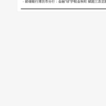
邮储银行潍坊市分行：金融“绿”护航金秋旺 赋能三农启