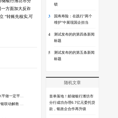
,邮储银行潍坊市分
锁
;另一方面加大反诈
3
国寿寿险：在践行“两个
 “转账先核实,可
维护”中展现国企担当
4
测试发布的的第四条新闻
标题
5
测试发布的的第五条新闻
标题
随机文章
做一定平滑处理
首单落地！邮储银行潍坊市
分行成功办理6.7亿元委托贷
7 万元存单资金
款，银政企合作再升级